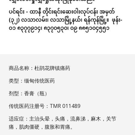
ပင်ရင်း - ထာနီ တိုင်းရင်းဆေးဝါးလုပ်ငန်း အမှတ် 
(၃၂) လသာလမ်း၊ လသာမြို့နယ်၊ ရန်ကုန်မြို့။  ဖုန်း- 
ဝ၁ ၈၃၇၇၉၁၄၊ ၈၃၇၀၅၃၀၊ ၀၉ ၈၈၅၁၀၄၅၅၁
商
品名称：杜鹃花牌镇痛药
类型：缅甸传统医
药
剂型：香膏（瓶）
传统医
药
注册号：TMR 011489
适应症：主治头晕，头痛，流鼻涕，麻木，关节
痛，肌肉僵硬，腹胀和胃痛。