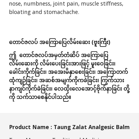
nose, numbness, joint pain, muscle stiffness, 
bloating and stomachache. 
တောင်ဇလပ် အကြောပြေလိမ်းဆေး (ဗူးကြီး)
ဤ  တောင်ဇလပ်အမှတ်တံဆိပ် အကြောပြေ
လိမ်းဆေးကို လိမ်းပေးခြင်းအားဖြင့် မူးဝေခြင်း၊ 
ခေါင်းကိုက်ခြင်း၊ အအေးမိနှာစေးခြင်း၊ အကြောတက်
ထုံကျဉ်ခြင်း၊ အဆစ်အမျက်ကိုကခဲခြင်း၊ ကြွက်သား
နာကျင်ကိုက်ခဲခြင်း၊ လေထိုးလေအောင့်ဗိုက်နာခြင်း တို့
ကို သက်သာစေနိုင်ပါသည်။
Product Name : Taung Zalat Analgesic Balm