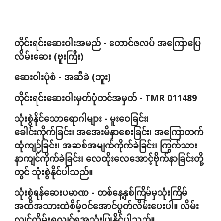
တိုင်းရင်းဆေးဝါးအမည် - တောင်ဇလပ် အကြောပြေ
လိမ်းဆေး (ဗူးကြီး)
ဆေးဝါးပုံစံ - အဆီခဲ (ဘူး)
တိုင်းရင်းဆေးဝါးမှတ်ပုံတင်အမှတ် - TMR 011489
သုံးစွဲနိုင်သောရောဂါများ - 
မူးဝေခြင်း၊ 
ခေါင်းကိုက်ခြင်း၊ အအေးမိနှာစေးခြင်း၊ အကြောတက်
ထုံကျဉ်ခြင်း၊ အဆစ်အမျက်ကိုက်ခဲခြင်း၊ ကြွက်သား
နာကျင်ကိုက်ခဲခြင်း၊ လေထိုးလေအောင့်ဗိုက်နာခြင်းတို့
တွင် သုံးစွဲနိုင်ပါသည်။
သုံးစွဲရန်ဆေးပမာဏ - 
တစ်နေ့နှစ်ကြိမ်မှသုံးကြိမ်
အထိအသားထဲစိမ့်ဝင်အောင်ပွတ်လိမ်းပေးပါ။ လိမ်း
လျှင်လိမ်းရှုလျှင်ရှုအသုံးပြုနိုင်ပါသည်။