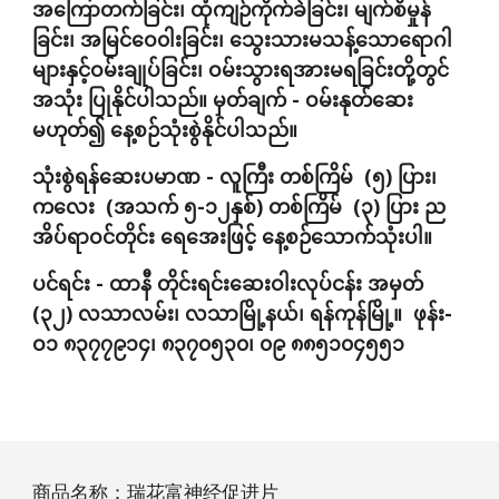
အကြောတက်ခြင်း၊ ထုံကျဉ်ကိုက်ခဲခြင်း၊ မျက်စိမှုန်
ခြင်း၊ အမြင်ဝေ၀ါးခြင်း၊ သွေးသားမသန့်သောရောဂါ
များနှင့်ဝမ်းချုပ်ခြင်း၊ ဝမ်းသွားရအားမရခြင်းတို့တွင်
အသုံး ပြုနိုင်ပါသည်။ မှတ်ချက် - ဝမ်းနုတ်ဆေး
မဟုတ်၍ နေ့စဉ်သုံးစွဲနိုင်ပါသည်။
သုံးစွဲရန်ဆေးပမာဏ - လူကြီး တစ်ကြိမ်  (၅) ပြား၊ 
ကလေး  (အသက် ၅-၁၂နှစ်) တစ်ကြိမ်  (၃) ပြား ည
အိပ်ရာဝင်တိုင်း ရေအေးဖြင့် နေ့စဉ်သောက်သုံးပါ။
ပင်ရင်း - ထာနီ တိုင်းရင်းဆေးဝါးလုပ်ငန်း အမှတ် 
(၃၂) လသာလမ်း၊ လသာမြို့နယ်၊ ရန်ကုန်မြို့။  ဖုန်း- 
ဝ၁ ၈၃၇၇၉၁၄၊ ၈၃၇၀၅၃၀၊ ၀၉ ၈၈၅၁၀၄၅၅၁
商品名称：瑞花富神经促进片