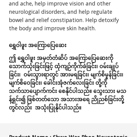
and ache, help improve vision and other 
neurological disorders, and help regulate 
bowel and relief constipation. Help detoxify 
the body and improve skin health.
ရွှေဝါဖူး အကြောပြေဆေး
ဤ ရွှေဝါဖူး အမှတ်တံဆိပ် အကြောပြေဆေးကို 
သောက်သုံးခြင်းဖြင့် ထုံကျဉ်ကိုက်ခဲခြင်း၊ ဝမ်းချုပ်
ခြင်း၊  ဝမ်းသွားရာတွင် အားမရခြင်း၊ မျက်စိမှုန်ခြင်း၊ 
မျက်စိဝေခြင်း၊ ခေါင်းအုံဇက်လေးခြင်း တို့ကို 
သက်သာပျောက်ကင်း စေနိုင်ပါသည်။ သွေးသား မသ
န့်ရှင်း၍ ဖြစ်တတ်သော အသားအရေ ညိုညစ်ခြင်းတို့
တွင်လည်း  အသုံးပြုနိုင်ပါသည်။