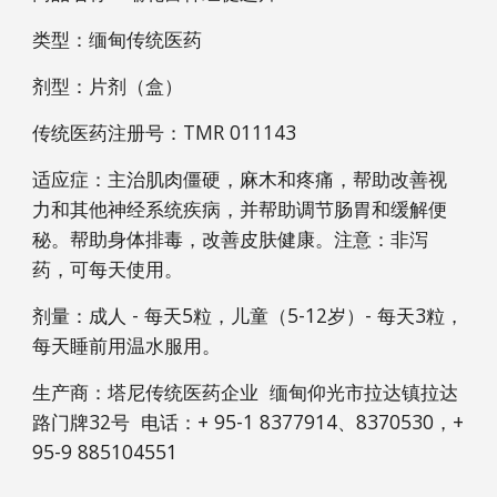
类型：缅甸传统医药
剂型：片剂（盒）
传统医药注册号：TMR 011143
适应症：主治肌肉僵硬，麻木和疼痛，帮助改善视
力和其他神经系统疾病，并帮助调节肠胃和缓解便
秘。帮助身体排毒，改善皮肤健康。注意：非泻
药，可每天使用。
剂量：成人 - 每天5粒，儿童（5-12岁）- 每天3粒，
每天睡前用温水服用。
生产商：塔尼传统医药企业  缅甸仰光市拉达镇拉达
路门牌32号  电话：+ 95-1 8377914、8370530，+ 
95-9 885104551 