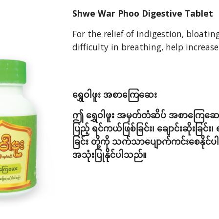
Shwe War Phoo Digestive Tablet
For the relief of indigestion, bloat
difficulty in breathing, help increa
ရွှေဝါဖူး အစာကြေဆေး
ဤ ရွှေဝါဖူး အမှတ်တံဆိပ် အစာကြေဆေးကိ
ပြည့် ရင်ကယ်ဖြစ်ခြင်း၊ ချောင်းဆိုးခြင်း
ခြင်း တို့ကို သက်သာပျောက်ကင်းစေနိုင်
အသုံးပြုနိုင်ပါသည်။