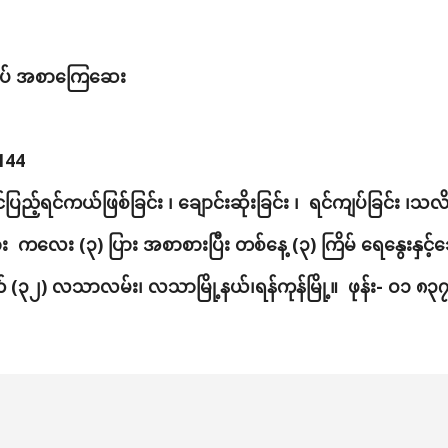
ံဆိပ် အစာကြေဆေး
144
ပြည့်ရင်ကယ်ဖြစ်ခြင်း ၊ ချောင်းဆိုးခြင်း ၊  ရင်ကျပ်ခြင်း ၊သလိ
ား  ကလေး (၃) ပြား အစာစားပြီး တစ်နေ့ (၃) ကြိမ် ရေနွေးနှင်
မှတ် (၃၂) လသာလမ်း၊ လသာမြို့နယ်၊ရန်ကုန်မြို့။  ဖုန်း- 