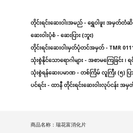
တိုင်းရင်းဆေးဝါးအမည် - ရွှေဝါဖူး အမှတ်တ
ဆေးဝါးပုံစံ - ဆေးပြား (ဘူး)
တိုင်းရင်းဆေးဝါးမှတ်ပုံတင်အမှတ် - TMR 011
သုံးစွဲနိုင်သောရောဂါများ - အစာမကြေခြင်း ၊ ရင်
သုံးစွဲရန်ဆေးပမာဏ - တစ်ကြိမ် လူကြီး (၅) ပြ
ပင်ရင်း - ထာနီ တိုင်းရင်းဆေးဝါးလုပ်ငန်း အ
商品名称：瑞花富消化片