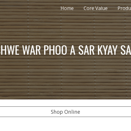
Home
Core Value
Produ
ip to main content
Skip to navigat
SHWE WA
R
 PHOO A SAR KYAY S
Shop Online