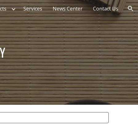
cts
Services
News Center
Contact Us
ion
AY