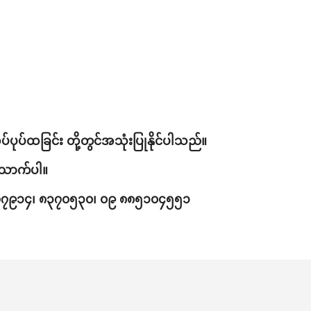
ပ်ပုပ်ထခြင်း တို့တွင်အသုံးပြုနိုင်ပါသည်။
့သောက်ပါ။
ဝ၁ ၈၃၇၇၉၁၄၊ ၈၃၇၀၅၃၀၊ ၀၉ ၈၈၅၁၀၄၅၅၁