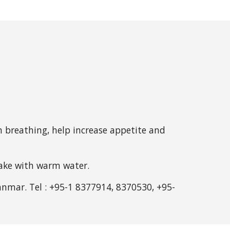
in breathing, help increase appetite and 
 take with warm water.
anmar. Tel : +95-1 8377914, 8370530, +95-