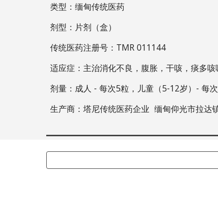
类型：缅甸传统医
药
剂型：片剂（盒）
传统医
药
注册号：TMR 011144
适应症：主治消化不良，腹胀，干咳，痰多咳
剂量：成人 - 每次5粒，儿童（5-12岁）- 
生产商：塔尼传统医药企业  缅甸仰光市拉达镇拉达路门牌3