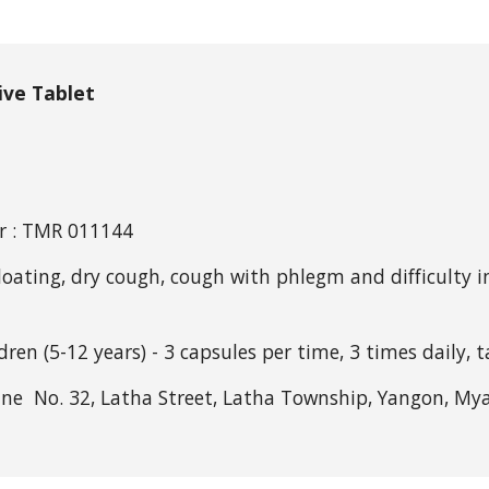
ive Tablet
r : TMR 011144
 bloating, dry cough, cough with phlegm and difficulty 
ldren (5-12 years) - 3 capsules per time, 3 times daily,
ine  No. 32, Latha Street, Latha Township, Yangon, My