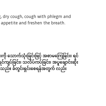
ing, dry cough, cough with phlegm and 
se appetite and freshen the breath.
ု သောက်သုံးခြင်းဖြင့် အစာမကြေခြင်း၊ ရင်
၊ ရင်ကျပ်ခြင်း၊ သလိပ်ကပ်ခြင်း၊ အပူချောင်းဆိုး
ပါသည်။ ခံတွင်းရှင်းစေရန်အတွက် လည်း 